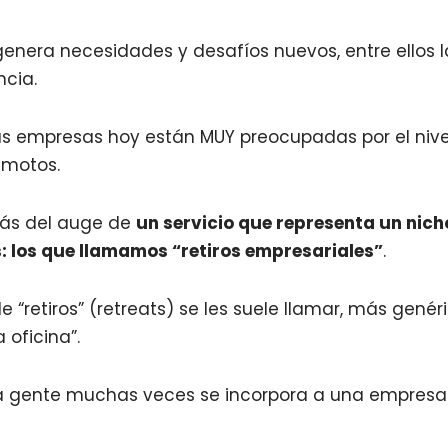
enera necesidades y desafíos nuevos, entre ellos l
ncia.
as empresas hoy están MUY preocupadas por el niv
emotos.
trás del auge de
un servicio que representa un nic
s: los que llamamos “retiros empresariales”
.
de “retiros” (retreats) se les suele llamar, más genér
a oficina”.
 la gente muchas veces se incorpora a una empres
.