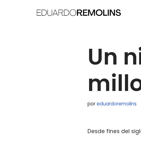
Saltar
al
contenido
Un n
mill
por
eduardoremolins
Desde fines del sigl