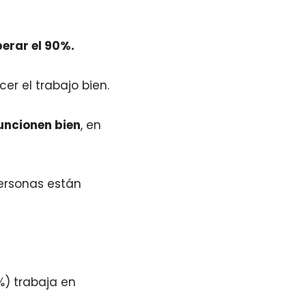
perar el 90%.
r el trabajo bien.
uncionen bien
, en
ersonas están
) trabaja en