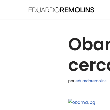
Saltar
al
contenido
Oba
cerc
por
eduardoremolins