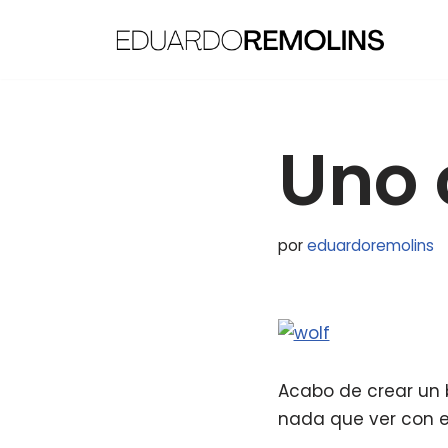
Saltar
al
contenido
Uno 
por
eduardoremolins
Acabo de crear un b
nada que ver con es