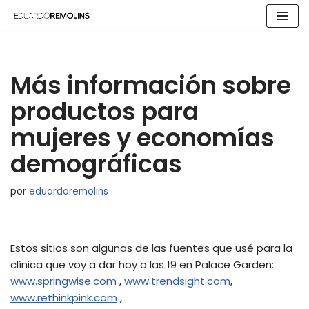
Saltar
al
contenido
Más información sobre
productos para
mujeres y economías
demográficas
por
eduardoremolins
Estos sitios son algunas de las fuentes que usé para la
clínica que voy a dar hoy a las 19 en Palace Garden:
www.springwise.com
,
www.trendsight.com
,
www.rethinkpink.com
,