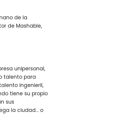
amano de la
itor de Mashable,
resa unipersonal,
o talento para
lento ingenieril,
do tiene su propio
an sus
lega la ciudad… o