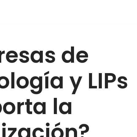
esas de
ología y LIPs
orta la
lización?