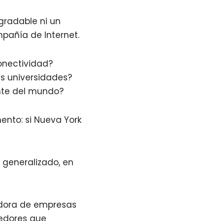
gradable ni un
pañía de Internet.
onectividad?
es universidades?
ante del mundo?
nto: si Nueva York
 generalizado, en
adora de empresas
dedores que