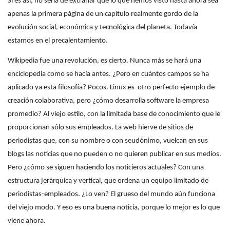
Si es así, no sería de extrañar que lo que hemos visto hasta ahora sea
apenas la primera página de un capítulo realmente gordo de la
evolución social, económica y tecnológica del planeta. Todavía
estamos en el precalentamiento.
Wikipedia fue una revolución, es cierto. Nunca más se hará una
enciclopedia como se hacía antes. ¿Pero en cuántos campos se ha
aplicado ya esta filosofía? Pocos. Linux es
otro perfecto ejemplo de
creación colaborativa, pero ¿cómo desarrolla software la empresa
promedio? Al viejo estilo, con la limitada base de conocimiento que le
proporcionan sólo sus empleados. La web hierve de sitios de
periodistas que, con su nombre o con seudónimo, vuelcan en sus
blogs las noticias que no pueden o no quieren publicar en sus medios.
Pero ¿cómo se siguen haciendo los noticieros actuales? Con una
estructura jerárquica y vertical, que ordena un equipo limitado de
periodistas-empleados. ¿Lo ven? El grueso del mundo aún funciona
del viejo modo. Y eso es una buena noticia, porque lo mejor es lo que
viene ahora.