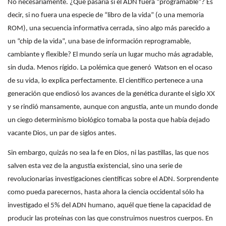
No necesariamente. ¿Qué pasaría si el ADN fuera “programable”? Es
decir, si no fuera una especie de “libro de la vida” (o una memoria
ROM), una secuencia informativa cerrada, sino algo más parecido a
un “chip de la vida”, una base de información reprogramable,
cambiante y flexible?
El mundo sería un lugar mucho más agradable,
sin duda. Menos rígido. La polémica que generó
Watson en el ocaso
de su vida, lo explica perfectamente. El científico pertenece a una
generación que endiosó los avances de la genética durante el siglo XX
y se rindió mansamente, aunque con angustia, ante un mundo donde
un ciego determinismo biológico tomaba la posta que había dejado
vacante Dios, un par de siglos antes.
Sin embargo, quizás no sea la fe en Dios, ni las pastillas, las que nos
salven esta vez de la angustia existencial, sino una serie de
revolucionarias investigaciones científicas sobre el ADN. Sorprendente
como pueda parecernos, hasta ahora la ciencia occidental sólo ha
investigado el 5% del ADN humano, aquél que tiene la capacidad de
producir las proteínas con las que construimos nuestros cuerpos. En