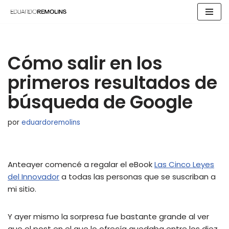
Saltar
al
contenido
Cómo salir en los
primeros resultados de
búsqueda de Google
por
eduardoremolins
Anteayer comencé a regalar el eBook
Las Cinco Leyes
del Innovador
a todas las personas que se suscriban a
mi sitio.
Y ayer mismo la sorpresa fue bastante grande al ver
que el post en el que lo ofrecía quedaba entre los diez