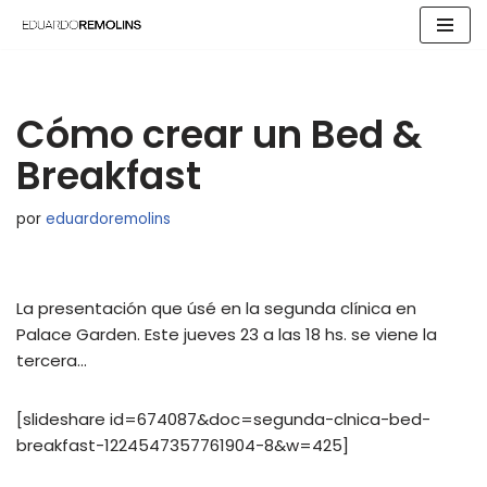
Saltar
al
contenido
Cómo crear un Bed &
Breakfast
por
eduardoremolins
La presentación que úsé en la segunda clínica en
Palace Garden. Este jueves 23 a las 18 hs. se viene la
tercera…
[slideshare id=674087&doc=segunda-clnica-bed-
breakfast-1224547357761904-8&w=425]