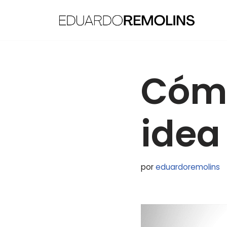
Saltar
al
contenido
Cómo
idea
por
eduardoremolins