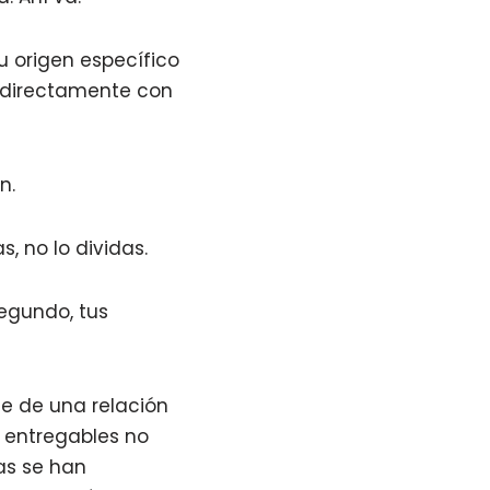
su origen específico
r directamente con
n.
, no lo dividas.
segundo, tus
se de una relación
s entregables no
as se han