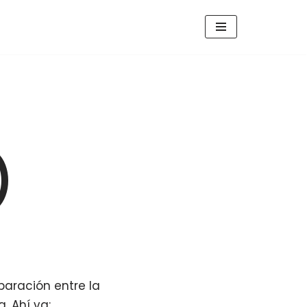
)
aración entre la
. Ahí va: